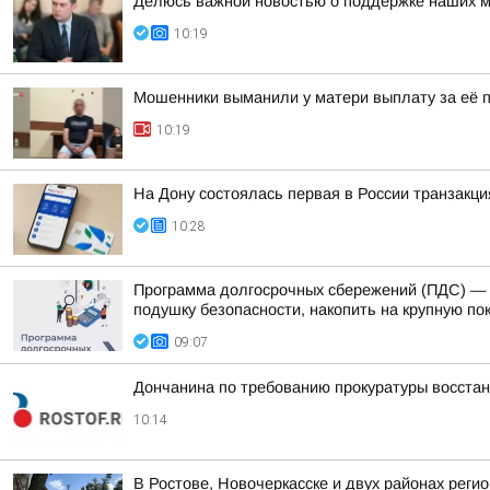
Делюсь важной новостью о поддержке наших м
10:19
Мошенники выманили у матери выплату за её 
10:19
На Дону состоялась первая в России транзакци
10:28
Программа долгосрочных сбережений (ПДС) — 
подушку безопасности, накопить на крупную пок
09:07
Дончанина по требованию прокуратуры восста
10:14
В Ростове, Новочеркасске и двух районах рег