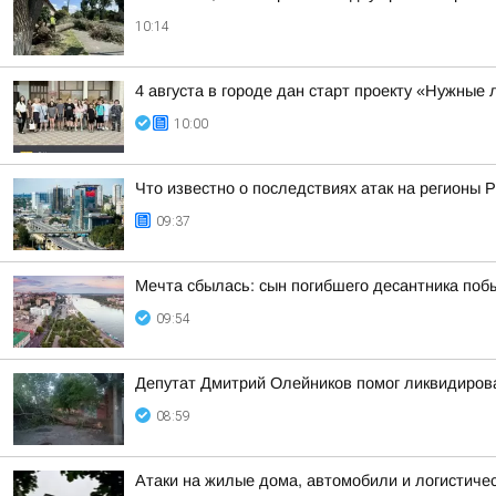
10:14
4 августа в городе дан старт проекту «Нужны
10:00
Что известно о последствиях атак на регионы 
09:37
Мечта сбылась: сын погибшего десантника поб
09:54
Депутат Дмитрий Олейников помог ликвидирова
08:59
Атаки на жилые дома, автомобили и логистичес