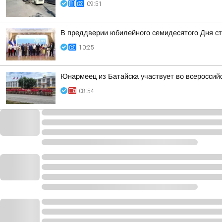
09:51
В преддверии юбилейного семидесятого Дня ст
10:25
Юнармеец из Батайска участвует во всероссий
08:54