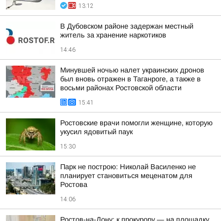
13:12
В Дубовском районе задержан местный
житель за хранение наркотиков
14:46
Минувшей ночью налет украинских дронов
был вновь отражен в Таганроге, а также в
восьми районах Ростовской области
15:41
Ростовские врачи помогли женщине, которую
укусил ядовитый паук
15:30
Парк не построю: Николай Василенко не
планирует становиться меценатом для
Ростова
14:06
Ростов-на-Дону: к прокурору — на площадку