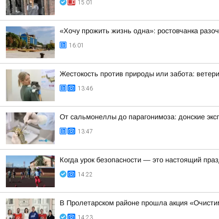
15:01
«Хочу прожить жизнь одна»: ростовчанка разо
16:01
Жестокость против природы или забота: ветер
13:46
От сальмонеллы до парагонимоза: донские экс
13:47
Когда урок безопасности — это настоящий праз
14:22
В Пролетарском районе прошла акция «Очист
14:23