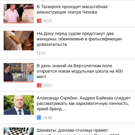
В Таганроге проходит масштабная
реконструкция театра Чехова
20:51
На Дону перед судом предстанут две
женщины, обвиняемые в фальсификации
доказательств
15:51
В день знаний на Вертолетном поле
откроется новая модульная школа на 400
мест
20:21
Александр Скрябин: Андрея Байкова следует
рассматривать как харизматичную личность,
яркий бренд...
16:36
Шахматы: донская столица примет