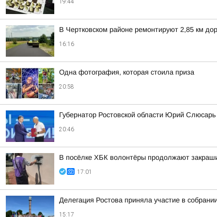
19:44
В Чертковском районе ремонтируют 2,85 км дор
16:16
Одна фотография, которая стоила приза
20:58
Губернатор Ростовской области Юрий Слюсарь 
20:46
В посёлке ХБК волонтёры продолжают закраши
17:01
Делегация Ростова приняла участие в собрани
15:17