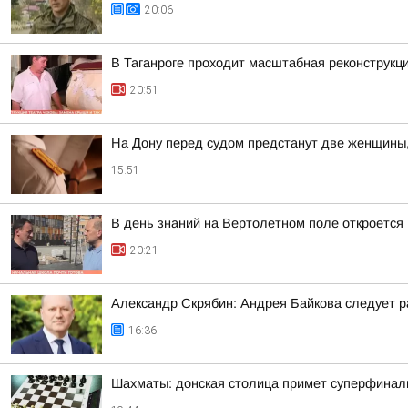
20:06
В Таганроге проходит масштабная реконструкц
20:51
На Дону перед судом предстанут две женщины
15:51
В день знаний на Вертолетном поле откроется
20:21
Александр Скрябин: Андрея Байкова следует ра
16:36
Шахматы: донская столица примет суперфинал